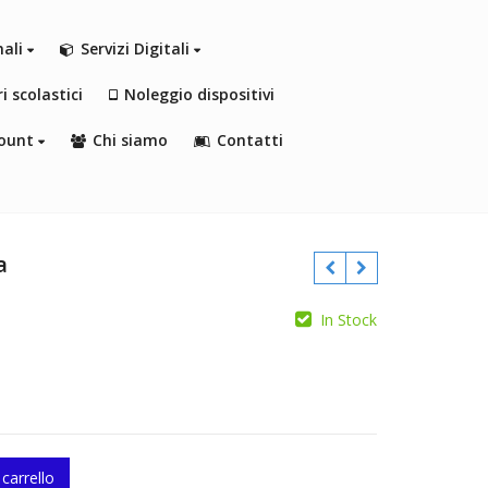
nali
Servizi Digitali
i scolastici
Noleggio dispositivi
ount
Chi siamo
Contatti
a
In Stock
€
€
 carrello
ty