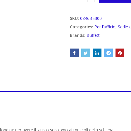
SKU:
0846BE300
Categories:
Per l'ufficio
,
Sedie 
Brands:
Buffetti
fondità: per avere il giusto sostegno ai muscoli della schiena