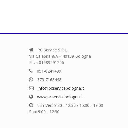
ha
più
varianti.
Le
opzioni
possono
essere
scelte
PC Service S.R.L.
nella
Via Calabria 8/A – 40139 Bologna
pagina
P.iva 01989291206
del
051-6241499
prodotto
375-7168448
info@pcservicebologna.it
www.pcservicebologna.it
Lun-Ven: 8:30 - 12:30 / 15:00 - 19:00
Sab: 9:00 - 12:30