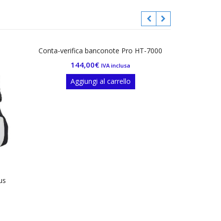
ca banconote Pro HT-7000
4,00
€
IVA inclusa
iungi al carrello
Tendinastro da scrivania
6,50
€
IVA inclusa
Aggiungi al carrello