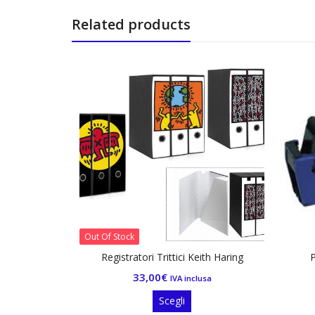
Related products
Stock
istratori Trittici Keith Haring
Prezzatrice manuale SM1-
33,00
€
49,00
€
IVA inclusa
IVA inclusa
Questo
Scegli
Aggiungi al carrello
prodotto