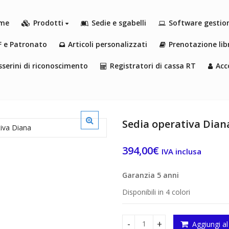
me
Prodotti
Sedie e sgabelli
Software gestio
F e Patronato
Articoli personalizzati
Prenotazione libr
serini di riconoscimento
Registratori di cassa RT
Acc
Sedia operativa Dian
394,00
€
IVA inclusa
Garanzia 5 anni
Disponibili in 4 colori
Aggiungi al
Sedia operativa Diana quanti