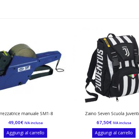
Conta-verifi
14
Agg
8
Zaino Seven Scuola Juventus
67,50
€
IVA inclusa
Aggiungi al carrello