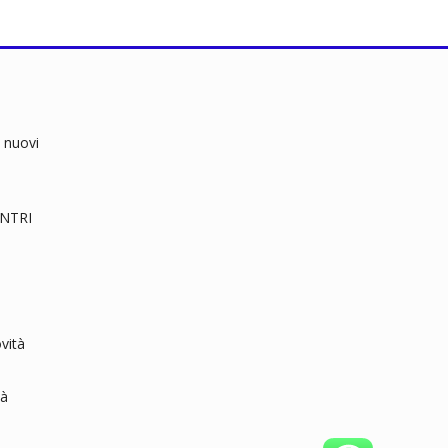
 nuovi
RENTRI
vità
tà