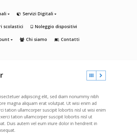
nali
Servizi Digitali
i scolastici
Noleggio dispositivi
ount
Chi siamo
Contatti
r
sectetuer adipiscing elit, sed diam nonummy nibh
lore magna aliquam erat volutpat. Ut wisi enim ad
 tation ullamcorper suscipit lobortis nisl ut wisi enim
rci tation ullamcorper suscipit lobortis nisl ut
. Duis autem vel eum iriure dolor in hendrerit in
nsequat.