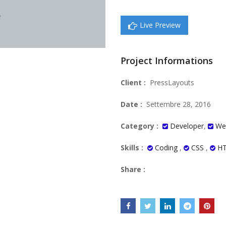
Live Preview
Project Informations
Client :
PressLayouts
Date :
Settembre 28, 2016
Category :
Developer
,
We
Skills :
Coding
,
CSS
,
H
Share :