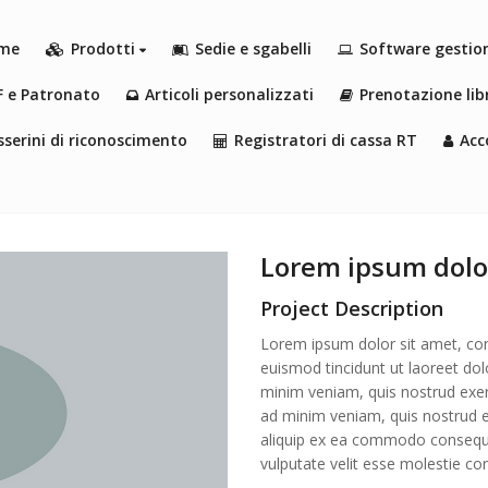
me
Prodotti
Sedie e sgabelli
Software gestio
F e Patronato
Articoli personalizzati
Prenotazione libr
serini di riconoscimento
Registratori di cassa RT
Acc
Lorem ipsum dolo
Project Description
Lorem ipsum dolor sit amet, con
euismod tincidunt ut laoreet do
minim veniam, quis nostrud exerci
ad minim veniam, quis nostrud exe
aliquip ex ea commodo consequat
vulputate velit esse molestie co