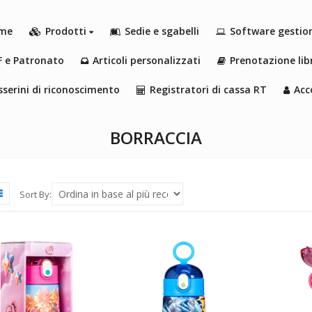
me
Prodotti
Sedie e sgabelli
Software gestio
F e Patronato
Articoli personalizzati
Prenotazione libr
serini di riconoscimento
Registratori di cassa RT
Acc
BORRACCIA
Sort By: