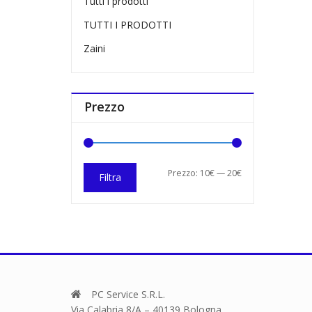
Tutti i prodotti
TUTTI I PRODOTTI
Zaini
Prezzo
Prezzo
Prezzo
Prezzo:
10€
—
20€
Filtra
Min
Max
PC Service S.R.L.
Via Calabria 8/A – 40139 Bologna