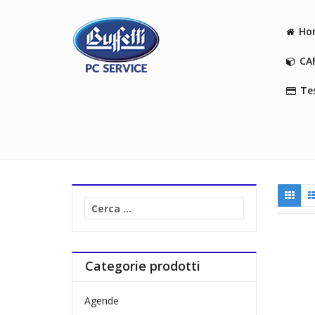
Ho
CA
Tes
Ricerca
per:
Categorie prodotti
Agende