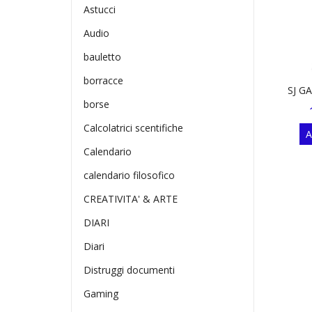
Astucci
Audio
bauletto
borracce
SJ G
borse
Calcolatrici scentifiche
A
Calendario
calendario filosofico
CREATIVITA' & ARTE
DIARI
Diari
Distruggi documenti
Gaming