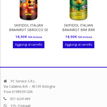
SKIFIDOL ITALIAN
SKIFIDOL ITALIAN
BRAINROT SBROCCO SE
BRAINROT BRR BRR
TOCCO
PATAPIM
18,90
€
18,90
€
IVA inclusa
IVA inclusa
Aggiungi al carrello
Aggiungi al carrello
PC Service S.R.L.
Via Calabria 8/A – 40139 Bologna
P.iva 01989291206
051-6241499
375-7168448