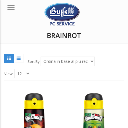
Menu
BRAINROT
Sort By:
View: