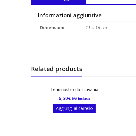
Informazioni aggiuntive
Dimensioni
11 × 16 cm
Related products
Tendinastro da scrivania
Astuccio Stra
6,50
€
17,90
€
IVA inclusa
IV
Aggiungi al carrello
Aggiungi al 