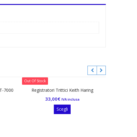
t Of Stock
Registratori Trittici Keith Haring
33,00
€
IVA inclusa
Questo
Scegli
prodotto
ha
più
varianti.