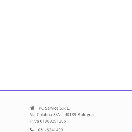
PC Service S.R.L.
Via Calabria 8/A – 40139 Bologna
P.iva 01989291206
051-6241499