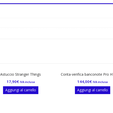
Ou
nger Things
Conta-verifica banconote Pro HT-7000
144,00
€
A inclusa
IVA inclusa
carrello
Aggiungi al carrello