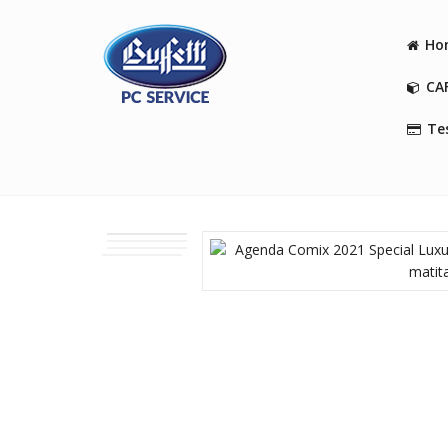
Ho
CA
Tes