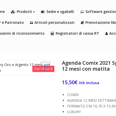
me
Prodotti
Sedie e sgabelli
Software gestio
F e Patronato
Articoli personalizzati
Prenotazione libr
serini di riconoscimento
Registratori di cassa RT
Acc
Agenda Comix 2021 Sp
12 mesi con matita
Out Of Stock
15,50
€
IVA inclusa
COMIX
AGENDA 12 MESI SETTIMA
FORMATO CM 10,70 X 15,90
LUXURY