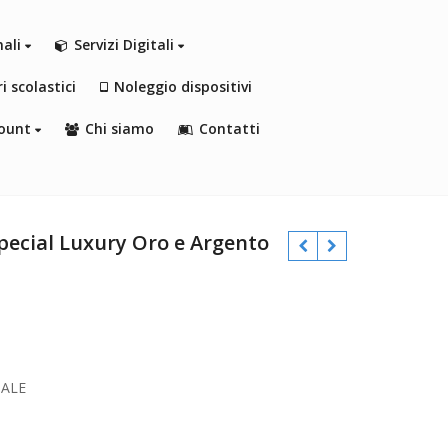
nali
Servizi Digitali
i scolastici
Noleggio dispositivi
ount
Chi siamo
Contatti
ecial Luxury Oro e Argento
€
€
NALE