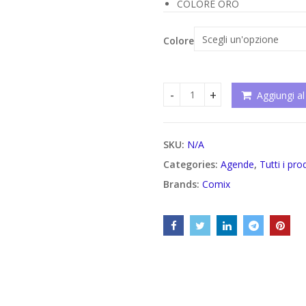
COLORE ORO
Colore
Aggiungi al
Agenda Comix 2021 Special L
SKU:
N/A
Categories:
Agende
,
Tutti i pro
Brands:
Comix