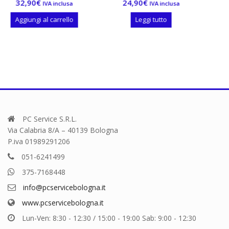
24,90
€
14,90
€
IVA inclusa
IVA inclusa
IVA 
 al carrello
Leggi tutto
Aggiungi al ca
PC Service S.R.L.
Via Calabria 8/A – 40139 Bologna
P.iva 01989291206
051-6241499
375-7168448
info@pcservicebologna.it
www.pcservicebologna.it
Lun-Ven: 8:30 - 12:30 / 15:00 - 19:00 Sab: 9:00 - 12:30