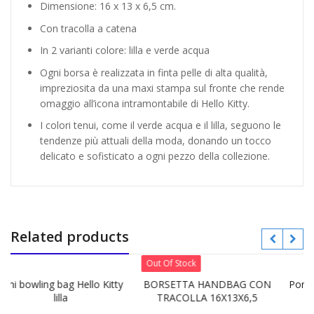
Dimensione: 16 x 13 x 6,5 cm.
Con tracolla a catena
In 2 varianti colore: lilla e verde acqua
Ogni borsa è realizzata in finta pelle di alta qualità,
impreziosita da una maxi stampa sul fronte che rende
omaggio all’icona intramontabile di Hello Kitty.
I colori tenui, come il verde acqua e il lilla, seguono le
tendenze più attuali della moda, donando un tocco
delicato e sofisticato a ogni pezzo della collezione.
Related products
Out Of Stock
 bag Hello Kitty
BORSETTA HANDBAG CON
Portamonete Pel
lilla
TRACOLLA 16X13X6,5
KITTY
HELLO KITTY Lilla