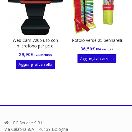
720p usb con
Rotolo verde 25 pennarelli
Etichette sag
ono per pc o
prezzatr
36,50
€
IVA inclusa
tebook
€
0,90
€
IVA inclusa
IVA 
Aggiungi al carrello
i al carrello
Aggiungi al 
PC Service S.R.L.
Via Calabria 8/A – 40139 Bologna