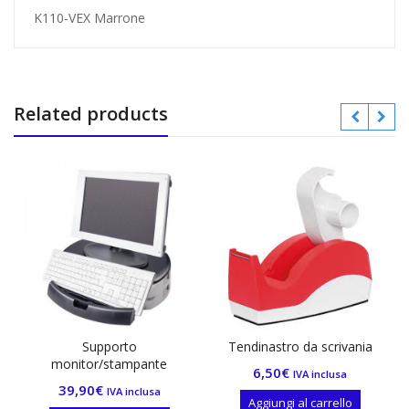
K110-VEX Marrone
Related products
Out Of St
Supporto
Tendinastro da scrivania
Rubriche 
monitor/stampante
6,50
€
30,
IVA inclusa
39,90
€
IVA inclusa
Aggiungi al carrello