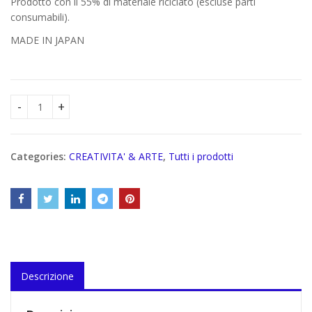
Prodotto con il 55% di materiale riciclato (escluse parti
consumabili).
MADE IN JAPAN
MATTEHOP GIALLO quantity
Categories:
CREATIVITA' & ARTE
,
Tutti i prodotti
Descrizione