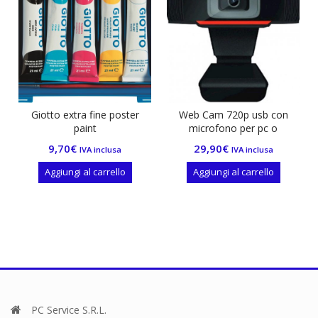
 extra fine poster
Web Cam 720p usb con
Portabloc
paint
microfono per pc o
23,00
€
notebook
70
€
29,90
€
IVA inclusa
IVA inclusa
Aggiungi 
ungi al carrello
Aggiungi al carrello
PC Service S.R.L.