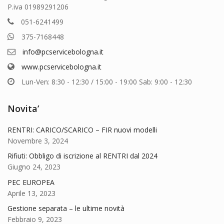
pagina
P.iva 01989291206
del
del
prodotto
051-6241499
prodotto
375-7168448
info@pcservicebologna.it
www.pcservicebologna.it
Lun-Ven: 8:30 - 12:30 / 15:00 - 19:00 Sab: 9:00 - 12:30
Novita’
RENTRI: CARICO/SCARICO – FIR nuovi modelli
Novembre 3, 2024
Rifiuti: Obbligo di iscrizione al RENTRI dal 2024
Giugno 24, 2023
PEC EUROPEA
Aprile 13, 2023
Gestione separata – le ultime novità
Febbraio 9, 2023