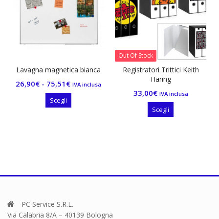
Out Of Stock
 magnetica bianca
Registratori Trittici Keith
Tastiera USB
Haring
Fascia
-
75,51
€
15,50
€
IVA inclusa
33,00
€
di
IVA inclusa
Questo
Scegli
Aggiungi 
prezzo:
Questo
prodotto
Scegli
prodotto
da
ha
ha
26,90€
più
più
varianti.
a
varianti.
Le
75,51€
Le
opzioni
opzioni
possono
possono
essere
essere
scelte
scelte
PC Service S.R.L.
nella
nella
Via Calabria 8/A – 40139 Bologna
pagina