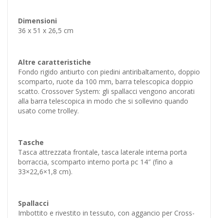
Dimensioni
36 x 51 x 26,5 cm
Altre caratteristiche
Fondo rigido antiurto con piedini antiribaltamento, doppio
scomparto, ruote da 100 mm, barra telescopica doppio
scatto. Crossover System: gli spallacci vengono ancorati
alla barra telescopica in modo che si sollevino quando
usato come trolley.
Tasche
Tasca attrezzata frontale, tasca laterale interna porta
borraccia, scomparto interno porta pc 14″ (fino a
33×22,6×1,8 cm).
Spallacci
Imbottito e rivestito in tessuto, con aggancio per Cross-