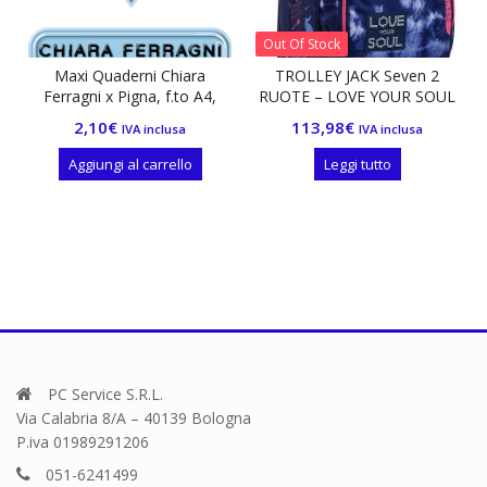
Out Of Stock
Maxi Quaderni Chiara
TROLLEY JACK Seven 2
A
Ferragni x Pigna, f.to A4,
RUOTE – LOVE YOUR SOUL
in
Assortimento Soggetti Mix
set
2,10
€
113,98
€
IVA inclusa
IVA inclusa
Rosa /Azzurro
valut
Aggiungi al carrello
Leggi tutto
PC Service S.R.L.
Via Calabria 8/A – 40139 Bologna
P.iva 01989291206
051-6241499