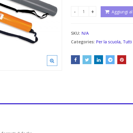
a
12,25€
Aggiungi al
Tubi portadisegni estendibili
SKU:
N/A
Categories:
Per la scuola
,
Tutti