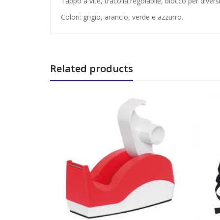
Tappo a vite, tracolla regolabile, blocco per diversi
Colori: grigio, arancio, verde e azzurro.
Related products