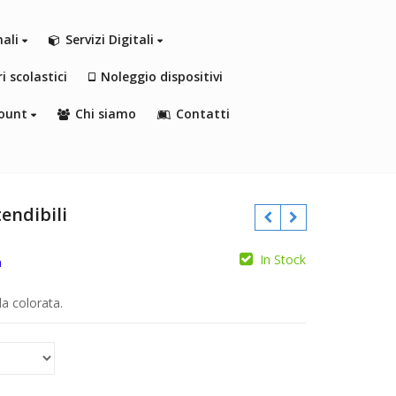
nali
Servizi Digitali
i scolastici
Noleggio dispositivi
ount
Chi siamo
Contatti
endibili
In Stock
a
€
€
€
€
da colorata.