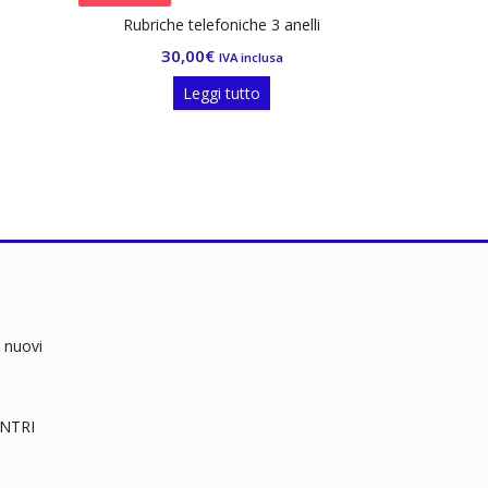
lefoniche 3 anelli
Cassette portachiavi
0
€
24,65
€
IVA inclusa
IVA inclusa
ggi tutto
Aggiungi al carrello
 nuovi
RENTRI