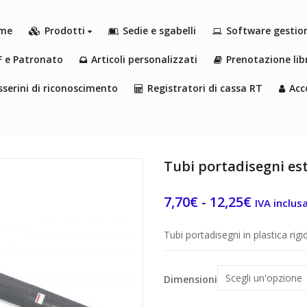
me
Prodotti
Sedie e sgabelli
Software gestio
F e Patronato
Articoli personalizzati
Prenotazione libr
serini di riconoscimento
Registratori di cassa RT
Acc
Tubi portadisegni est
Fascia
7,70
€
-
12,25
€
IVA inclus
di
Tubi portadisegni in plastica rigi
prezzo:
da
Dimensioni
7,70€