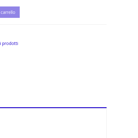
 carrello
 quantity
 i prodotti