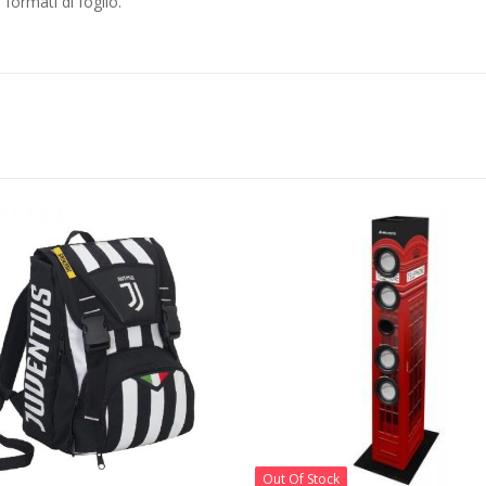
 formati di foglio.
Out Of Stock
Out Of Stock