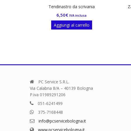
ndinastro da scrivania
Zaino Seven Scuola Juventus
6,50
€
67,50
€
IVA inclusa
IVA inclusa
Aggiungi al carrello
Aggiungi al carrello
PC Service S.R.L.
Via Calabria 8/A – 40139 Bologna
P.iva 01989291206
051-6241499
375-7168448
info@pcservicebologna.it
www.pcservicebologna.it