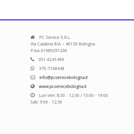
varianti.
Le
opzioni
possono
essere
scelte
PC Service S.R.L.
nella
Via Calabria 8/A – 40139 Bologna
pagina
P.iva 01989291206
del
051-6241499
prodotto
375-7168448
info@pcservicebologna.it
www.pcservicebologna.it
Lun-Ven: 8:30 - 12:30 / 15:00 - 19:00
Sab: 9:00 - 12:30