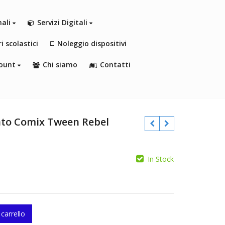
nali
Servizi Digitali
i scolastici
Noleggio dispositivi
ount
Chi siamo
Contatti
ato Comix Tween Rebel
In Stock
€
€
 carrello
ix Tween Rebel Collage quantity