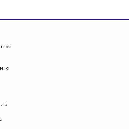
 nuovi
RENTRI
vità
tà