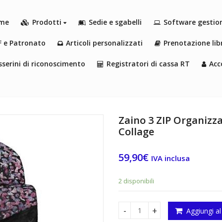
me
Prodotti
Sedie e sgabelli
Software gestio
F e Patronato
Articoli personalizzati
Prenotazione libr
serini di riconoscimento
Registratori di cassa RT
Acc
Zaino 3 ZIP Organizz
Collage
59,90
€
IVA inclusa
2 disponibili
Aggiungi al
Zaino 3 ZIP Organizzato Com