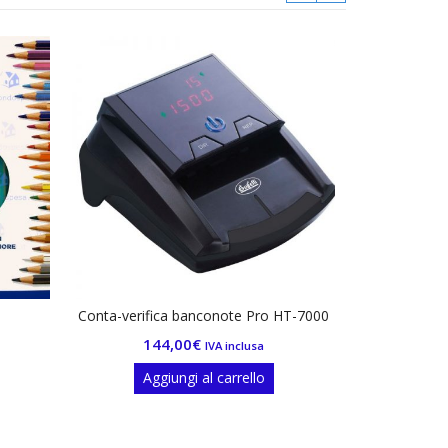
Conta-verifica banconote Pro HT-7000
Astucc
144,00
€
17
IVA inclusa
Aggiungi al carrello
Agg