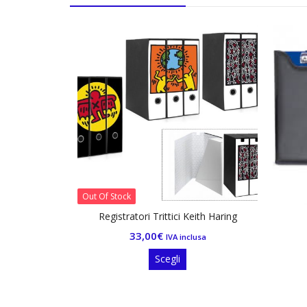
Out Of Stock
Registratori Trittici Keith Haring
33,00
€
IVA inclusa
Questo
Scegli
prodotto
ha
più