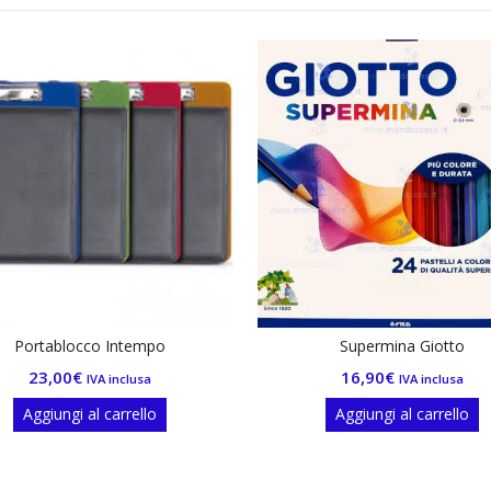
Portablocco Intempo
Supermina Giotto
23,00
€
16,90
€
IVA inclusa
IVA inclusa
Aggiungi al carrello
Aggiungi al carrello