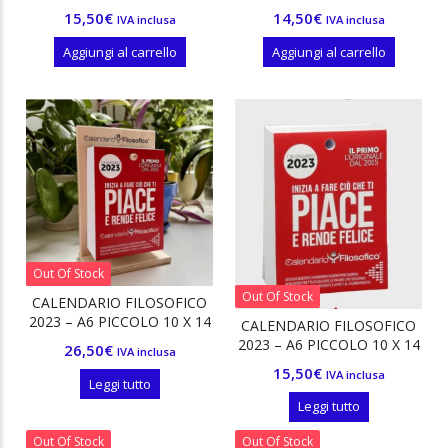
10X14 CM – INSERTO
10,5 CM – CON SUPPORTO
15,50
€
14,50
€
IVA inclusa
IVA inclusa
IN CARTONE
Aggiungi al carrello
Aggiungi al carrello
Out Of Stock
Out Of Stock
CALENDARIO FILOSOFICO
2023 – A6 PICCOLO 10 X 14
CALENDARIO FILOSOFICO
CM – CON SUPPORTO IN
2023 – A6 PICCOLO 10 X 14
26,50
€
IVA inclusa
LEGNO
CM – INSERTO
15,50
€
IVA inclusa
Leggi tutto
Leggi tutto
ezzo
ezzo
Out Of Stock
Out Of Stock