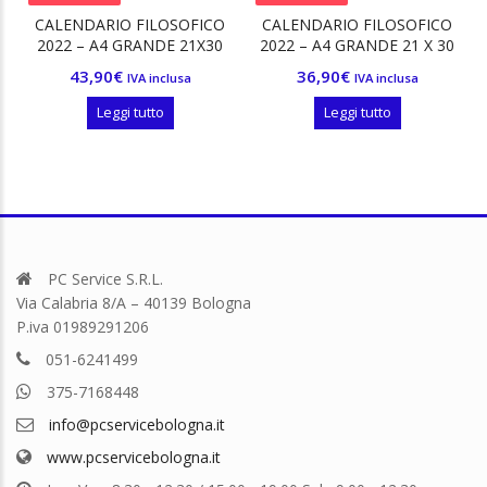
n
x
CALENDARIO FILOSOFICO
CALENDARIO FILOSOFICO
2022 – A4 GRANDE 21X30
2022 – A4 GRANDE 21 X 30
CM – CON SUPPORTO IN
CM – INSERTO
43,90
€
36,90
€
IVA inclusa
IVA inclusa
LEGNO
Leggi tutto
Leggi tutto
PC Service S.R.L.
Via Calabria 8/A – 40139 Bologna
P.iva 01989291206
051-6241499
375-7168448
info@pcservicebologna.it
www.pcservicebologna.it