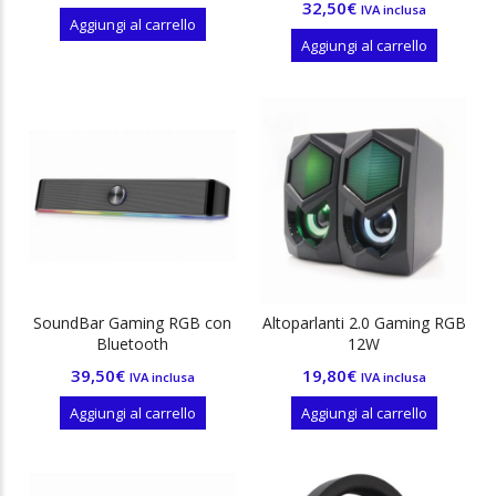
32,50
€
IVA inclusa
Aggiungi al carrello
Aggiungi al carrello
SoundBar Gaming RGB con
Altoparlanti 2.0 Gaming RGB
Bluetooth
12W
39,50
€
19,80
€
IVA inclusa
IVA inclusa
Aggiungi al carrello
Aggiungi al carrello
ezzo
ezzo