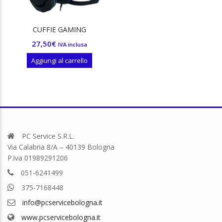
CUFFIE GAMING
27,50
€
IVA inclusa
Aggiungi al carrello
PC Service S.R.L.
Via Calabria 8/A – 40139 Bologna
P.iva 01989291206
051-6241499
375-7168448
info@pcservicebologna.it
www.pcservicebologna.it