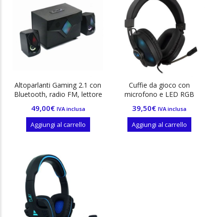
n
x
Altoparlanti Gaming 2.1 con
Cuffie da gioco con
Bluetooth, radio FM, lettore
microfono e LED RGB
multimediale USB / AUX / SD
49,00
€
39,50
€
IVA inclusa
IVA inclusa
Aggiungi al carrello
Aggiungi al carrello