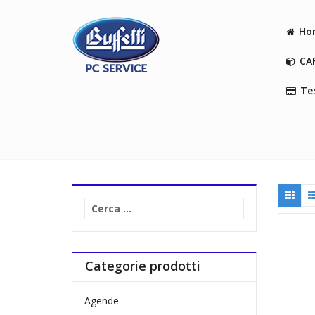
Ho
CA
Tes
Ricerca
per:
Categorie prodotti
Agende