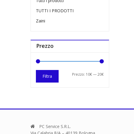
Tutti i prodotti
TUTTI I PRODOTTI
Zaini
Prezzo
Prezzo
Prezzo
Prezzo:
10€
—
20€
Filtra
Min
Max
PC Service S.R.L.
Via Calabria 8/A – 40139 Bologna