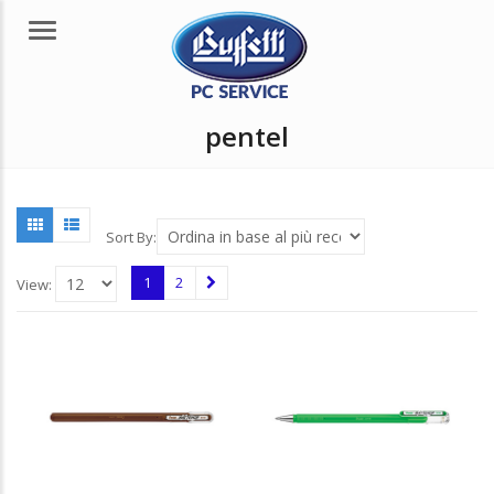
Menu
pentel
Sort By:
1
2
View: