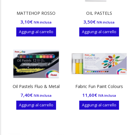
MATTEHOP ROSSO
OIL PASTELS
3,10
€
3,50
€
IVA inclusa
IVA inclusa
Aggiungi al carrello
Aggiungi al carrello
Oil Pastels Fluo & Metal
Fabric Fun Paint Colours
7,40
€
11,60
€
IVA inclusa
IVA inclusa
Aggiungi al carrello
Aggiungi al carrello
ezzo
ezzo