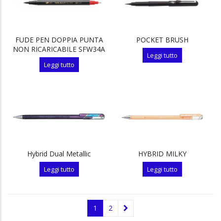
n
x
FUDE PEN DOPPIA PUNTA
POCKET BRUSH
NON RICARICABILE SFW34A
Leggi tutto
Leggi tutto
Hybrid Dual Metallic
HYBRID MILKY
Leggi tutto
Leggi tutto
1
2