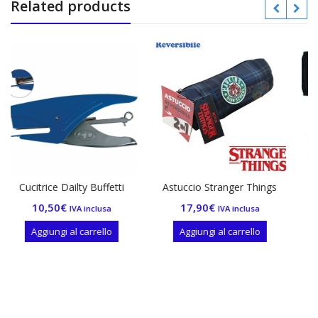
Related products
lty Buffetti
Astuccio Stranger Things
Web Cam 720p u
microfono per 
17,90
€
A inclusa
IVA inclusa
notebook
29,90
€
IVA inc
 carrello
Aggiungi al carrello
Aggiungi al carr