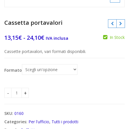
Cassetta portavalori
Fascia
13,15
€
-
24,10
€
In Stock
IVA inclusa
di
€
€
Cassette portavalori, vari formati disponibili.
prezzo:
da
Formato
13,15€
a
24,10€
Cassetta portavalori quantity
SKU:
0160
Categories:
Per l'ufficio
,
Tutti i prodotti