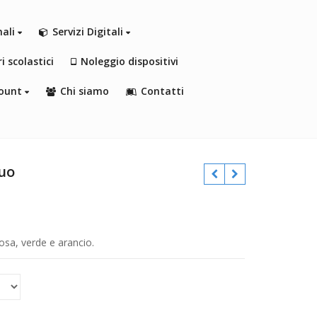
nali
Servizi Digitali
i scolastici
Noleggio dispositivi
ount
Chi siamo
Contatti
luo
€
€
€
 rosa, verde e arancio.