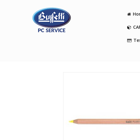
Ho
CA
Tes