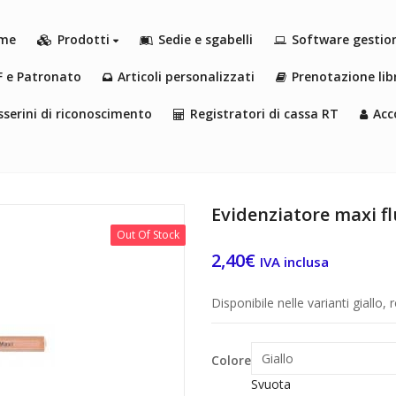
me
Prodotti
Sedie e sgabelli
Software gestio
F e Patronato
Articoli personalizzati
Prenotazione libr
serini di riconoscimento
Registratori di cassa RT
Acc
Evidenziatore maxi f
Out Of Stock
2,40
€
IVA inclusa
Disponibile nelle varianti giallo,
Colore
Svuota