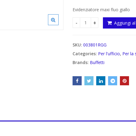
Evidenziatore maxi fluo giallo
Aggiungi al
Evidenziatore maxi fluo quan
SKU:
003801RGG
Categories:
Per l'ufficio
,
Per la 
Brands:
Buffetti