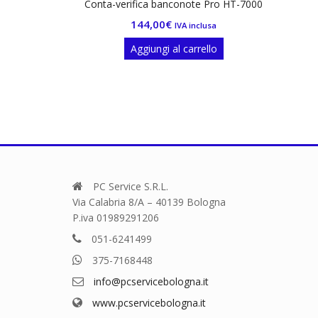
liuretano
Conta-verifica banconote Pro HT-7000
144,00
€
lusa
IVA inclusa
ello
Aggiungi al carrello
PC Service S.R.L.
Via Calabria 8/A – 40139 Bologna
P.iva 01989291206
051-6241499
375-7168448
info@pcservicebologna.it
www.pcservicebologna.it