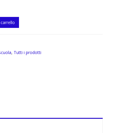
 carrello
tity
scuola
,
Tutti i prodotti