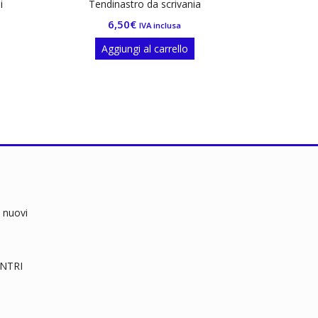
i
Tendinastro da scrivania
6,50
€
IVA inclusa
Aggiungi al carrello
 nuovi
RENTRI