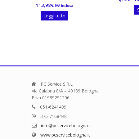
 inclusa
di
Questo
Scegli
prezzo:
prodotto
tto
da
ha
4,10€
più
varianti.
a
Le
19,00€
opzioni
possono
essere
scelte
nella
pagina
PC Service S.R.L.
del
Via Calabria 8/A – 40139 Bologna
prodotto
P.iva 01989291206
051-6241499
375-7168448
info@pcservicebologna.it
www.pcservicebologna.it