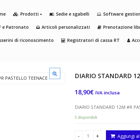
me
Prodotti
Sedie e sgabelli
Software gestio
F e Patronato
Articoli personalizzati
Prenotazione libr
serini di riconoscimento
Registratori di cassa RT
Acc
DIARIO STANDARD 1
18,90
€
IVA inclusa
DIARIO STANDARD 12M #R PA
5 disponibili
Aggiungi al
DIARIO STANDARD 12M #R PA