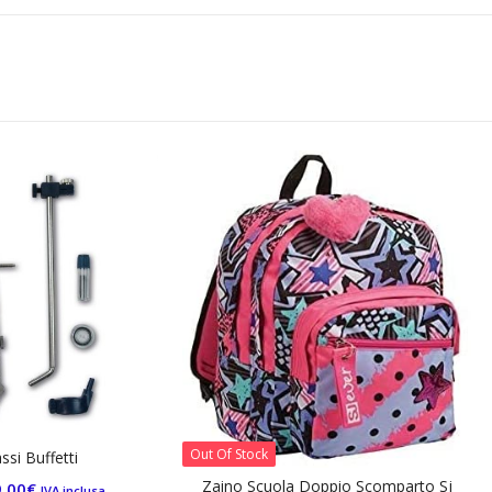
Gomme Chiara Ferragni x Pig
gomme assortite
7,70
€
IVA inclusa
Aggiungi al carrello
Of Stock
aino Scuola Doppio Scomparto Sj