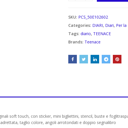
SKU:
PCS_50E102602
Categories:
DIARI
,
Diari
,
Per la
Tags:
diario
,
TEENACE
Brands:
Teenace
 soft touch, con sticker, mini bigliettini, stencil, buste e foglitraspare
adrettata, taglio colore, angoli arrotondati e doppio segnalibro