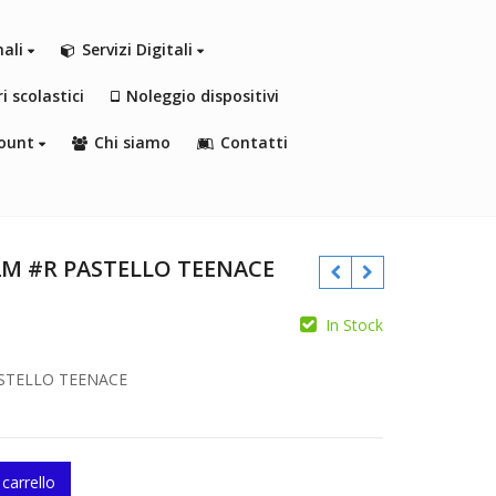
nali
Servizi Digitali
i scolastici
Noleggio dispositivi
ount
Chi siamo
Contatti
2M #R PASTELLO TEENACE
In Stock
€
STELLO TEENACE
€
 carrello
STELLO TEENACE quantity