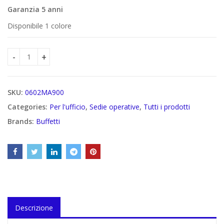
€
Garanzia 5 anni
€
Disponibile 1 colore
Sedia direzionale Maia in similpelle quantity
SKU:
0602MA900
Categories:
Per l'ufficio
,
Sedie operative
,
Tutti i prodotti
Brands:
Buffetti
Descrizione