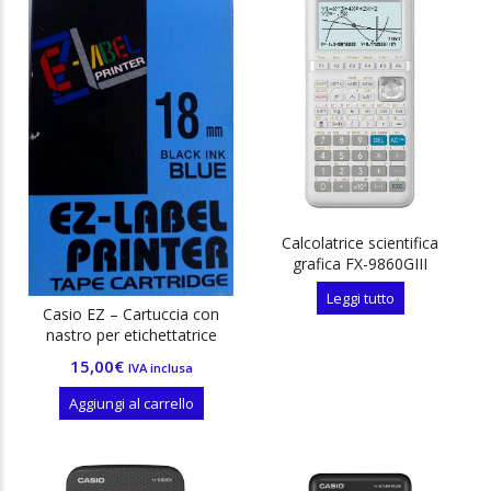
n
x
Calcolatrice scientifica
grafica FX-9860GIII
Leggi tutto
Casio EZ – Cartuccia con
nastro per etichettatrice
15,00
€
IVA inclusa
Aggiungi al carrello