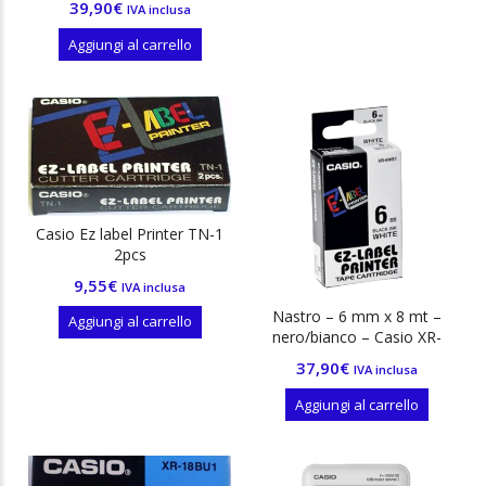
39,90
€
IVA inclusa
Aggiungi al carrello
Casio Ez label Printer TN-1
2pcs
9,55
€
IVA inclusa
Nastro – 6 mm x 8 mt –
Aggiungi al carrello
nero/bianco – Casio XR-
6WE1-W-DJ
37,90
€
IVA inclusa
Aggiungi al carrello
ezzo
ezzo