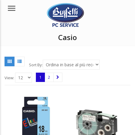
Menu
Casio
Sort By:
1
2
View: