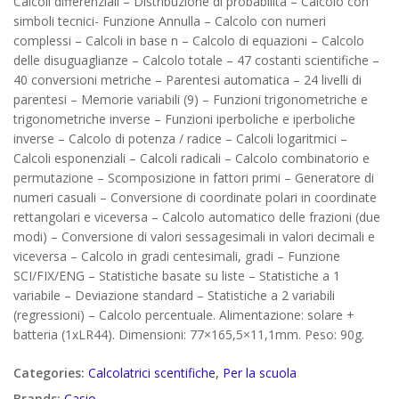
Calcoli differenziali – Distribuzione di probabilità – Calcolo con
simboli tecnici- Funzione Annulla – Calcolo con numeri
complessi – Calcoli in base n – Calcolo di equazioni – Calcolo
delle disuguaglianze – Calcolo totale – 47 costanti scientifiche –
40 conversioni metriche – Parentesi automatica – 24 livelli di
parentesi – Memorie variabili (9) – Funzioni trigonometriche e
trigonometriche inverse – Funzioni iperboliche e iperboliche
inverse – Calcolo di potenza / radice – Calcoli logaritmici –
Calcoli esponenziali – Calcoli radicali – Calcolo combinatorio e
permutazione – Scomposizione in fattori primi – Generatore di
numeri casuali – Conversione di coordinate polari in coordinate
rettangolari e viceversa – Calcolo automatico delle frazioni (due
modi) – Conversione di valori sessagesimali in valori decimali e
viceversa – Calcolo in gradi centesimali, gradi – Funzione
SCI/FIX/ENG – Statistiche basate su liste – Statistiche a 1
variabile – Deviazione standard – Statistiche a 2 variabili
(regressioni) – Calcolo percentuale. Alimentazione: solare +
batteria (1xLR44). Dimensioni: 77×165,5×11,1mm. Peso: 90g.
Categories:
Calcolatrici scentifiche
,
Per la scuola
Brands:
Casio