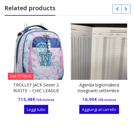
Related products
Of Stock
Out Of St
OLLEY JACK Seven 2
Agenda bigiornaliera
TROLLE
OTE – CHIC LEAGUE
insegnanti settembre-
RUOTE 
settembre 2021/2022 con
113,48
€
16,90
€
112
IVA inclusa
IVA inclusa
valutazioni nera con elastico
Leggi tutto
Aggiungi al carrello